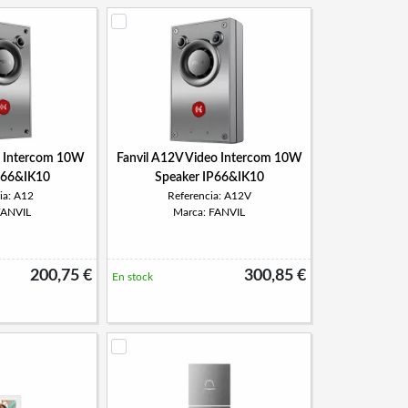
o Intercom 10W
Fanvil A12V Video Intercom 10W
P66&IK10
Speaker IP66&IK10
ia: A12
Referencia: A12V
FANVIL
Marca: FANVIL
200,75 €
300,85 €
En stock