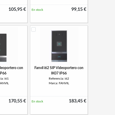
105,95 €
99,15 €
En stock
ideoportero con
Fanvil i62 SIP Videoportero con
IP66
IK07 IP66
ia: i61
Referencia: i62
FANVIL
Marca: FANVIL
170,55 €
183,45 €
En stock