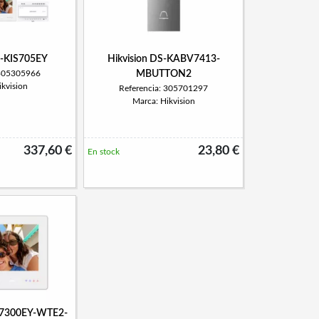
S-KIS705EY
Hikvision DS-KABV7413-
 305305966
MBUTTON2
kvision
Referencia: 305701297
Marca: Hikvision
337,60 €
23,80 €
En stock
H7300EY-WTE2-