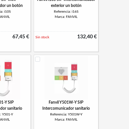
dor un botón
exterior un botón
a: i10S
Referencia: i16S
FANVIL
Marca: FANVIL
67,45 €
132,40 €
Sin stock
01-Y SIP
Fanvil Y501W-Y SIP
dor sanitario
Intercomunicador sanitario
a: Y501-Y
Referencia: Y501W-Y
FANVIL
Marca: FANVIL