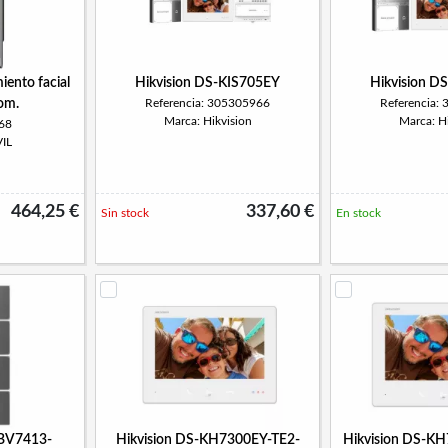
iento facial
Hikvision DS-KIS705EY
Hikvision D
om.
Referencia: 305305966
Referencia:
Marca: Hikvision
Marca: Hi
i68
IL
464,25 €
337,60 €
Sin stock
En stock
ABV7413-
Hikvision DS-KH7300EY-TE2-
Hikvision DS-K