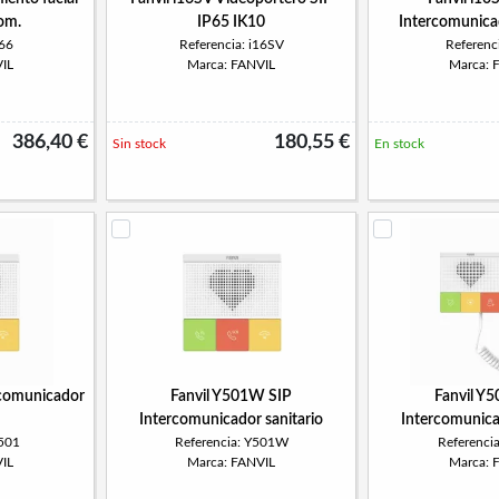
om.
IP65 IK10
Intercomunica
i66
Referencia: i16SV
Referenci
IL
Marca: FANVIL
Marca: 
386,40 €
180,55 €
Sin stock
En stock
rcomunicador
Fanvil Y501W SIP
Fanvil Y5
Intercomunicador sanitario
Intercomunica
Y501
Referencia: Y501W
Referenci
IL
Marca: FANVIL
Marca: 