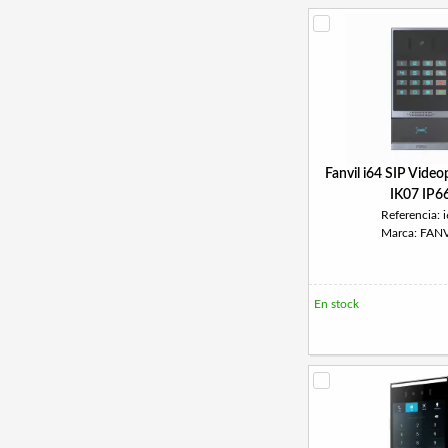
Fanvil i64 SIP Vide
IK07 IP6
Referencia: 
Marca: FANV
En stock