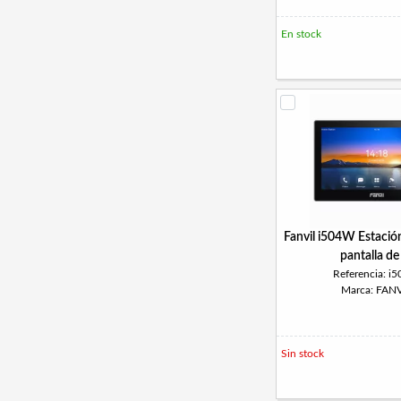
En stock
Fanvil i504W Estación
pantalla de
Referencia: i
Marca: FANV
Sin stock