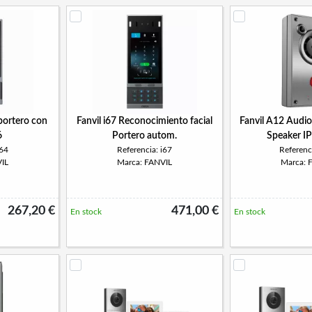
oportero con
Fanvil i67 Reconocimiento facial
Fanvil A12 Audi
6
Portero autom.
Speaker I
i64
Referencia: i67
Referenc
IL
Marca: FANVIL
Marca: 
267,20 €
471,00 €
En stock
En stock