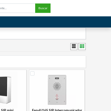
Buscar
S SIP mini
Fanvil i16S SIP Intercomunicador