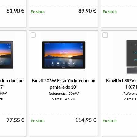
81,90 €
89,90 €
En stock
En stock
 interior con
Fanvil i506W Estación interior con
Fanvil i61 SIP V
 7"
pantalla de 10"
IK07 
504W
Referencia: i506W
Referenc
IL
Marca: FANVIL
Marca: 
77,55 €
114,95 €
En stock
En stock