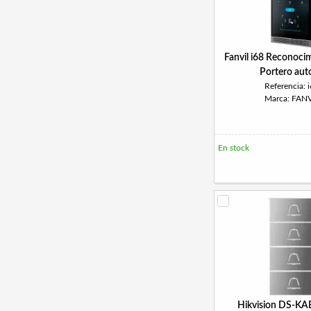
Fanvil i68 Reconocim
Portero aut
Referencia: 
Marca: FANV
En stock
Hikvision DS-K