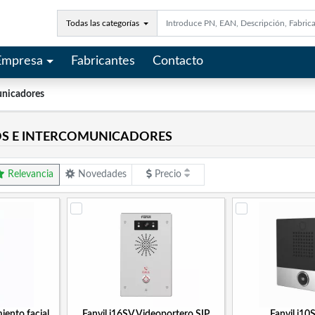
Todas las categorías
Empresa
Fabricantes
Contacto
unicadores
S E INTERCOMUNICADORES
Relevancia
Novedades
Precio
iento facial
Fanvil i16SV Videoportero SIP
Fanvil i10