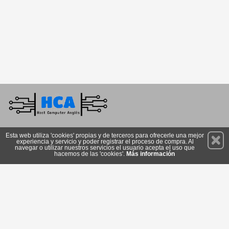
Permanece atento a nuestras novedades y promociones
Esta web utiliza 'cookies' propias y de terceros para ofrecerle una mejor
experiencia y servicio y poder registrar el proceso de compra. Al
Suscríbete
navegar o utilizar nuestros servicios el usuario acepta el uso que
hacemos de las 'cookies'.
Más información
Privacidad
Cómo llegar
Condiciones de Uso
Cookies
© 2026 Copyright:
istore.hca.cat