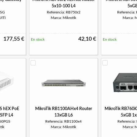
5x10-100 L4
5xGB
USG
Referencia: RB750r2
Referencia
ITI
Marca: Mikrotik
Marca: M
177,55 €
42,10 €
En stock
En stock
S hEX PoE
MikroTik RB1100AHx4 Router
MikroTik RB760i
xSFP L4
13xGB L6
5xGB 1x
960PGS
Referencia: RB1100x4
Referencia
tik
Marca: Mikrotik
Marca: M