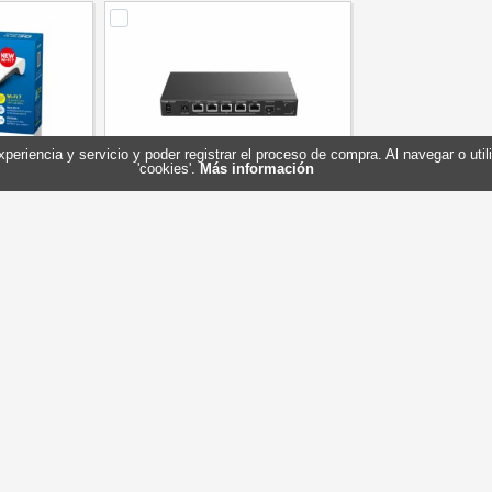
experiencia y servicio y poder registrar el proceso de compra. Al navegar o ut
'cookies'.
Más información
ernational
Reyee RG-EG406XS-P Router
003165
Cloud 6xmGb
Z!
Referencia: RG-EG406XS-P
Marca: Ruijie
257,90 €
228,30 €
En stock
Perma