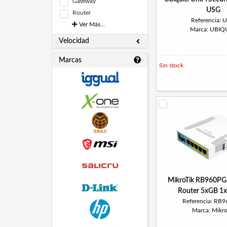
Gateway
USG
Router
Referencia: 
Ver Más...
Marca: UBIQU
Velocidad
Marcas
Sin stock
MikroTik RB960PG
Router 5xGB 1
Referencia: RB
Marca: Mikro