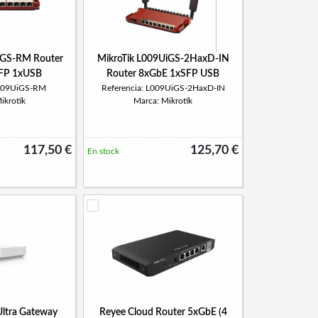
iGS-RM Router
MikroTik L009UiGS-2HaxD-IN
FP 1xUSB
Router 8xGbE 1xSFP USB
L009UiGS-RM
Referencia: L009UiGS-2HaxD-IN
ikrotik
Marca: Mikrotik
117,50 €
125,70 €
En stock
Ultra Gateway
Reyee Cloud Router 5xGbE (4