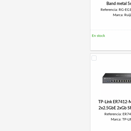
Band metal 
Referencia: RG-E
Marca: Ruij
En stock
TP-Link ER7412-
2x2.5GbE 2xGb S
Referencia: ER7
Marca: TP-L