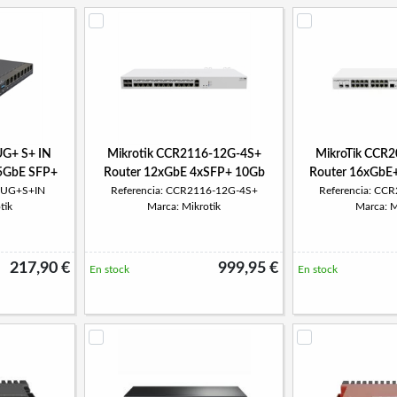
UG+ S+ IN
Mikrotik CCR2116-12G-4S+
MikroTik CCR
.5GbE SFP+
Router 12xGbE 4xSFP+ 10Gb
Router 16xGbE
09UG+S+IN
Referencia: CCR2116-12G-4S+
Referencia: CC
tik
Marca: Mikrotik
Marca: M
217,90 €
999,95 €
En stock
En stock