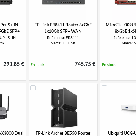
Pr+ S+ IN
TP-Link ER8411 Router 8xGbE
MikroTik L009U
.5GbE SFP+
1x10Gb SFP+ WAN
8xGbE 1xS
9UPr+S+IN
Referencia: ER8411
Referencia: 
tik
Marca: TP-LINK
Marca: M
291,85 €
745,75 €
En stock
En stock
 AX3000 Dual
TP-Link Archer BE550 Router
Ubiquiti UCG-