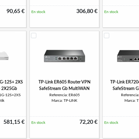
90,65 €
306,80 €
En stock
En stock
1G-12S+ 2XS
TP-Link ER605 Router VPN
TP-Link ER720
+ 2X25Gb
SafeStream Gb MultiWAN
SafeStream 
-1G-12S+2XS
Referencia: ER605
Referenci
tik
Marca: TP-LINK
Marca: 
581,15 €
72,20 €
En stock
En stock