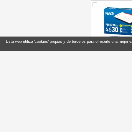
Esta web utiliza 'cookies' propias y de terceros para ofrecerle una mejor 
FRITZ!Box 4630 Int
Referencia: 20
Marca: FRIT
En stock