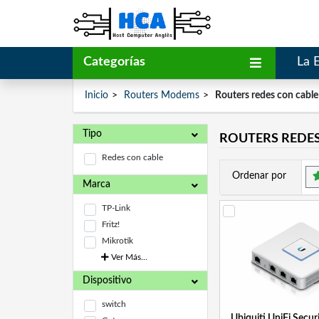
Categorías
La 
Inicio
Routers Modems
Routers redes con cable
Tipo
ROUTERS REDE
Redes con cable
Ordenar por
Marca
TP-Link
Fritz!
Mikrotik
Ver Más...
Dispositivo
switch
Ubiquiti UniFi Secu