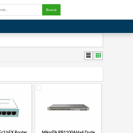
Buscar
Gr3 hEX Router
MikroTik RB1100AHx4 Dude