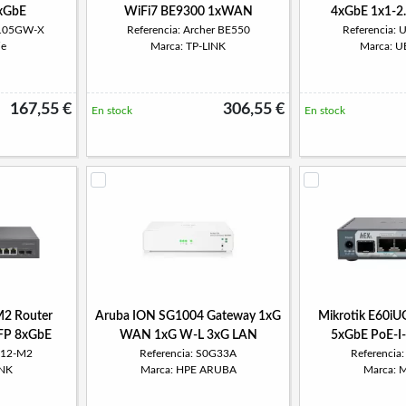
5xGbE
WiFi7 BE9300 1xWAN
4xGbE 1x1-
G105GW-X
Referencia: Archer BE550
Referencia:
ie
Marca: TP-LINK
Marca: U
167,55 €
306,55 €
En stock
En stock
M2 Router
Aruba ION SG1004 Gateway 1xG
Mikrotik E60iU
FP 8xGbE
WAN 1xG W-L 3xG LAN
5xGbE PoE-I
412-M2
Referencia: S0G33A
Referencia
INK
Marca: HPE ARUBA
Marca: M