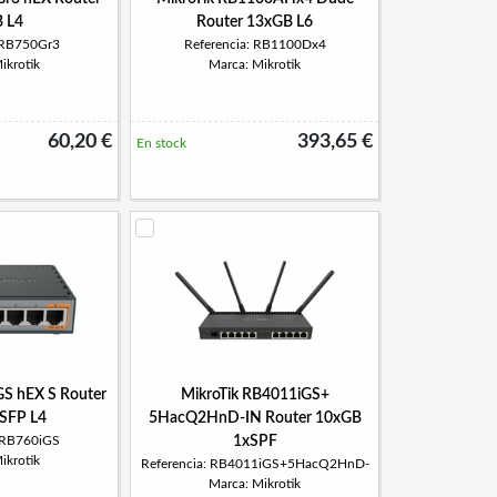
 L4
Router 13xGB L6
: RB750Gr3
Referencia: RB1100Dx4
ikrotik
Marca: Mikrotik
60,20 €
393,65 €
En stock
GS hEX S Router
MikroTik RB4011iGS+
SFP L4
5HacQ2HnD-IN Router 10xGB
: RB760iGS
1xSPF
ikrotik
Referencia: RB4011iGS+5HacQ2HnD-
Marca: Mikrotik