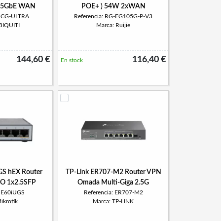
2.5GbE WAN
POE+ ) 54W 2xWAN
 UCG-ULTRA
Referencia: RG-EG105G-P-V3
BIQUITI
Marca: Ruijie
144,60 €
116,40 €
En stock
GS hEX Router
TP-Link ER707-M2 Router VPN
-O 1x2.5SFP
Omada Multi-Giga 2.5G
: E60iUGS
Referencia: ER707-M2
ikrotik
Marca: TP-LINK