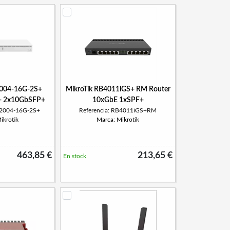
2004-16G-2S+
MikroTik RB4011iGS+ RM Router
+ 2x10GbSFP+
10xGbE 1xSPF+
R2004-16G-2S+
Referencia: RB4011iGS+RM
ikrotik
Marca: Mikrotik
463,85 €
213,65 €
En stock