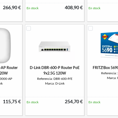
266,90 €
408,90 €
En stock
En stock
-AP Router
D-Link DBR-600-P Router PoE
FRITZ!Box 5690
120W
9x2.5G 120W
Referencia
Marca: 
X3000-AP
Referencia: DBR-600-P/E
nk
Marca: D-Link
115,75 €
254,70 €
En stock
En stock