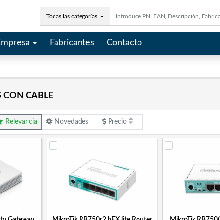
Todas las categorías
Empresa
Fabricantes
Contacto
S CON CABLE
Relevancia
Novedades
Precio
rity Gateway
MikroTik RB750r2 hEX lite Router
MikroTik RB750