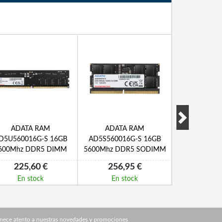
ADATA RAM
ADATA RAM
Crucial CT
D5U560016G-S 16GB
AD5S560016G-S 16GB
16GB DI
600Mhz DDR5 DIMM
5600Mhz DDR5 SODIMM
5600MH
225,60 €
256,95 €
248,
En stock
En stock
En s
nece atento a nuestras novedades y promociones