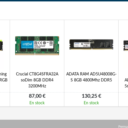
ing
Crucial CT8G4SFRA32A
ADATA RAM AD5U48008G-
 RGB
soDim 8GB DDR4
S 8GB 4800Mhz DDR5
A
3200MHz
5
87,00 €
130,25 €
En stock
En stock
Perma