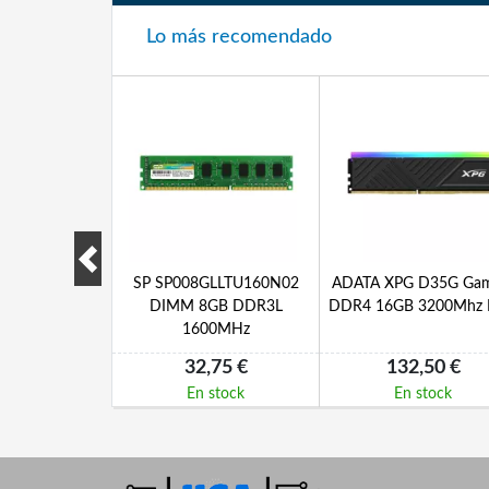
Lo más recomendado
 D4EC-2666-
SP SP008GLLTU160N02
ADATA XPG D35G Gam
2666MHz ECC
DIMM 8GB DDR3L
DDR4 16GB 3200Mhz
1600MHz
7,45 €
32,75 €
132,50 €
 stock
En stock
En stock