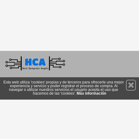
Permanece atento a nuestras novedades y promociones
Esta web utiliza 'cookies' propias y de terceros para ofrecerle una mejor
experiencia y servicio y poder registrar el proceso de compra. Al
Suscríbete
navegar o utilizar nuestros servicios el usuario acepta el uso que
hacemos de las 'cookies'.
Más información
Privacidad
Cómo llegar
Condiciones de Uso
Cookies
© 2026 Copyright:
istore.hca.cat