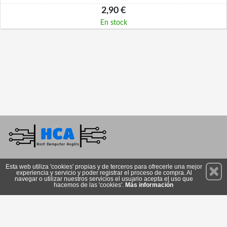
2,90 €
En stock
Permanece atento a nuestras novedades y promociones
Esta web utiliza 'cookies' propias y de terceros para ofrecerle una mejor
experiencia y servicio y poder registrar el proceso de compra. Al
Suscríbete
navegar o utilizar nuestros servicios el usuario acepta el uso que
hacemos de las 'cookies'.
Más información
Privacidad
Cómo llegar