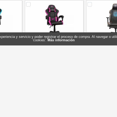
experiencia y servicio y poder registrar el proceso de compra. Al navegar o ut
'cookies'.
Más información
DR35 Negra-
DRIFT Silla Gaming DR35 Negra-
Cougar Silla Ga
fucsia
Referencia: 3
Marca: 
R35BL
Referencia: DR35BF
FT
Marca: DRIFT
97,65 €
97,65 €
En stock
Sin stock