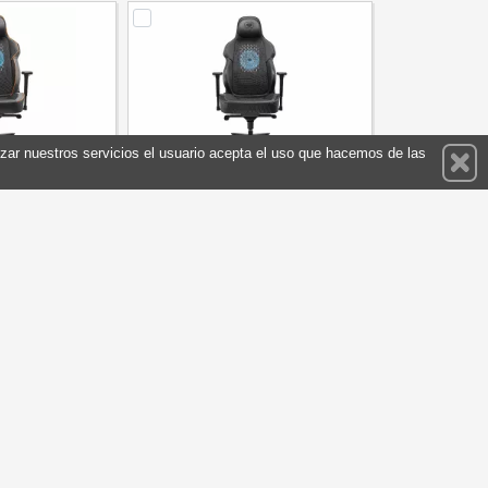
ilizar nuestros servicios el usuario acepta el uso que hacemos de las
ming Nxsys Aero
Cougar Silla Gaming Nxsys Aero
MARPORB.0001
Black
Cougar
Referencia: 3MARPBLB.0001
Marca: Cougar
341,90 €
341,90 €
En stock