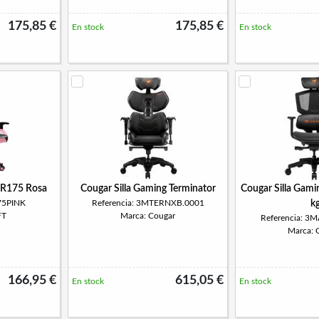
175,85 €
175,85 €
En stock
En stock
 DR175 Rosa
Cougar Silla Gaming Terminator
Cougar Silla Gam
75PINK
Referencia: 3MTERNXB.0001
k
FT
Marca: Cougar
Referencia: 
Marca: 
166,95 €
615,05 €
En stock
En stock