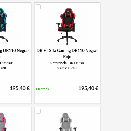
ng DR110 Negra-
DRIFT Silla Gaming DR110 Negra-
ul
Rojo
: DR110BL
Referencia: DR110BR
 DRIFT
Marca: DRIFT
195,40 €
195,40 €
En stock