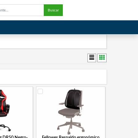
Buscar
ing DR50 Negro-
Fellowes Respaldo ergonómico