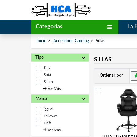
Categorías
La 
Inicio
Accesorios Gaming
Sillas
Tipo
SILLAS
Silla
Sofá
Ordenar por
Sillón
Ver Más...
Marca
iggual
Fellowes
Drift
Ver Más...
Drift Silla Gaming