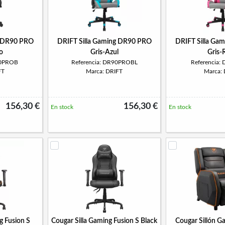
g DR90 PRO
DRIFT Silla Gaming DR90 PRO
DRIFT Silla Ga
o
Gris-Azul
Gris-
90PROB
Referencia: DR90PROBL
Referencia
FT
Marca: DRIFT
Marca:
156,30 €
156,30 €
En stock
En stock
g Fusion S
Cougar Silla Gaming Fusion S Black
Cougar Sillón G