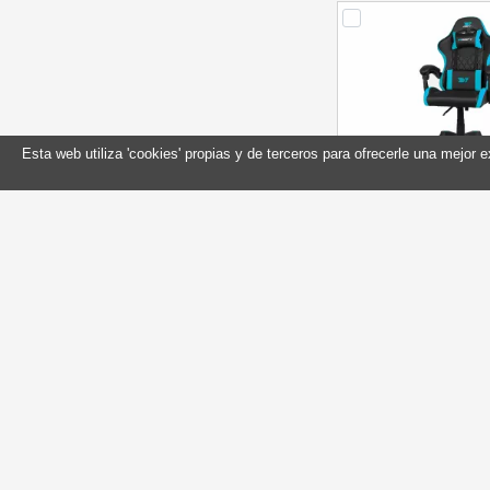
Esta web utiliza 'cookies' propias y de terceros para ofrecerle una mejor 
DRIFT Silla Gaming 
Azul
Referencia: D
Marca: DRI
En stock