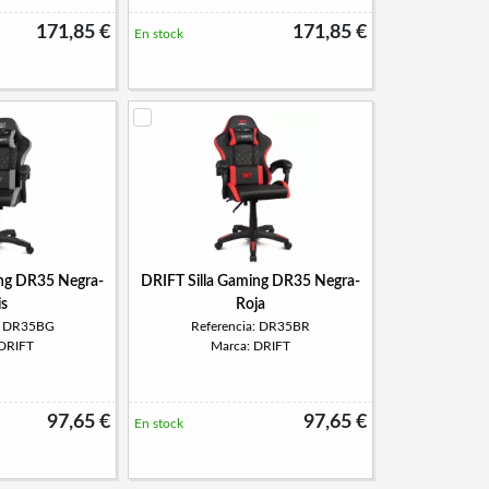
171,85 €
171,85 €
En stock
ing DR35 Negra-
DRIFT Silla Gaming DR35 Negra-
is
Roja
a: DR35BG
Referencia: DR35BR
 DRIFT
Marca: DRIFT
97,65 €
97,65 €
En stock