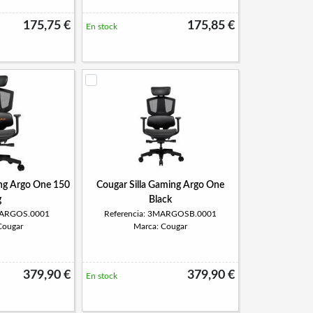
175,75 €
175,85 €
En stock
ing Argo One 150
Cougar Silla Gaming Argo One
g
Black
3MARGOS.0001
Referencia: 3MARGOSB.0001
Cougar
Marca: Cougar
379,90 €
379,90 €
En stock