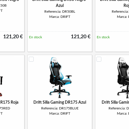
R50B
Azul
Ro
FT
Referencia: DR50BL
Referenci
Marca: DRIFT
Marca:
121,20 €
121,20 €
En stock
En stock
 DR175 Roja
Drift Silla Gaming DR175 Azul
Drift Silla Gam
175RED
Referencia: DR175BLUE
Referencia:
FT
Marca: DRIFT
Marca: