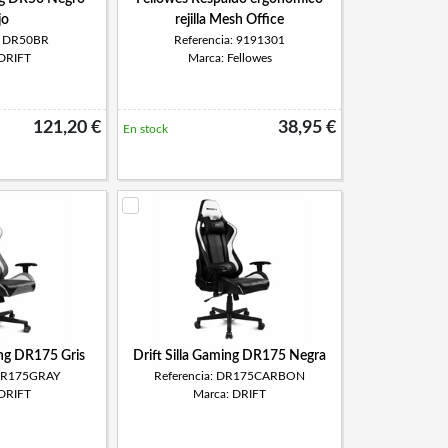
jo
rejilla Mesh Office
a: DR50BR
Referencia: 9191301
 DRIFT
Marca: Fellowes
121,20 €
38,95 €
En stock
ing DR175 Gris
Drift Silla Gaming DR175 Negra
 DR175GRAY
Referencia: DR175CARBON
 DRIFT
Marca: DRIFT