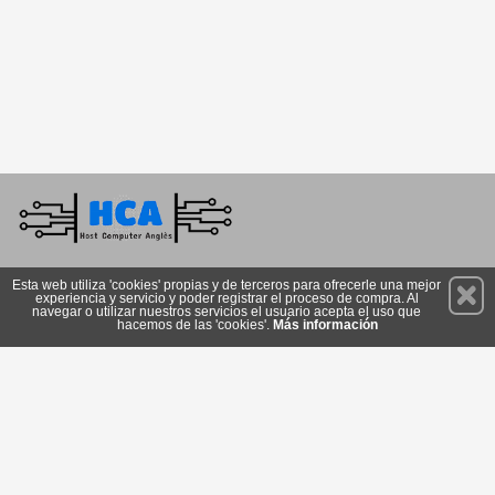
Permanece atento a nuestras novedades y promociones
Esta web utiliza 'cookies' propias y de terceros para ofrecerle una mejor
experiencia y servicio y poder registrar el proceso de compra. Al
Suscríbete
navegar o utilizar nuestros servicios el usuario acepta el uso que
hacemos de las 'cookies'.
Más información
Privacidad
Cómo llegar
Condiciones de Uso
Cookies
© 2026 Copyright:
istore.hca.cat